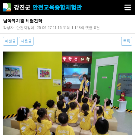
남악유치원 체험견학
작성자
안전지킴이
25-06-27 11:16
조회
1,148회
댓글
0건
이전글
다음글
목록
본문