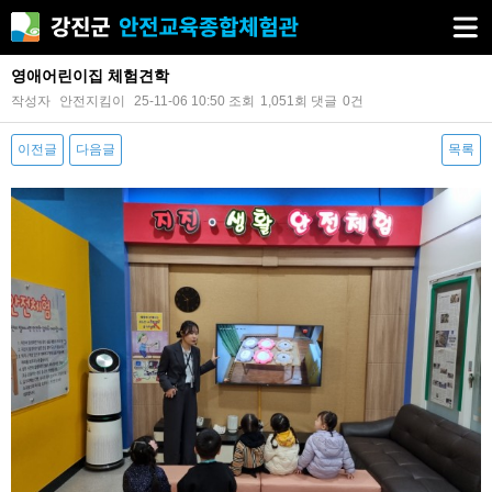
영애어린이집 체험견학
작성자
안전지킴이
25-11-06 10:50
조회
1,051회
댓글
0건
이전글
다음글
목록
본문