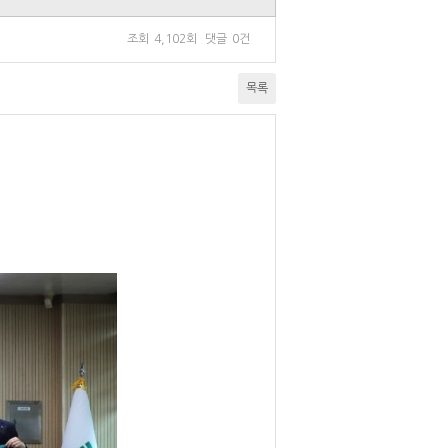
조회
4,102회
댓글
0건
목록