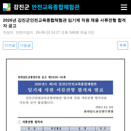
2026년 강진군안전교육종합체험관 임기제 직원 채용 서류전형 합격
자 공고
작성자
안전지킴이
26-06-10 14:27
조회
648회
댓글
0건
이전글
다음글
목록
본문