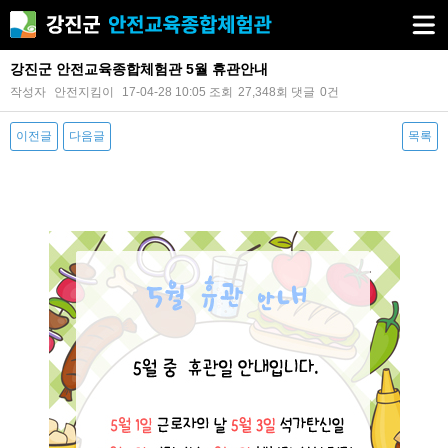
강진군 안전교육종합체험관 5월 휴관안내
작성자
안전지킴이
17-04-28 10:05
조회
27,348회
댓글
0건
이전글
다음글
목록
본문