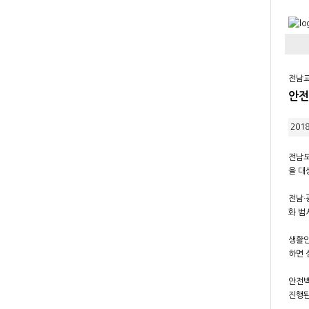
전남교
안전
2018
전남도
을 대
전남·
화 범
생활안
하면 
안전백
진행된