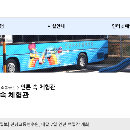
램
시설안내
인터넷예
언론 속 체험관
> 소통공간 >
 속 체험관
일보] 전남교통연수원, 내달 7일 안전 백일장 개최