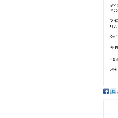
응모 
로 3
강진군
대상,
수상자
자세한
이현규 
<ⓒ광