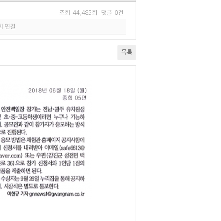
조회
44,485회
댓글
0건
회 연결
목록