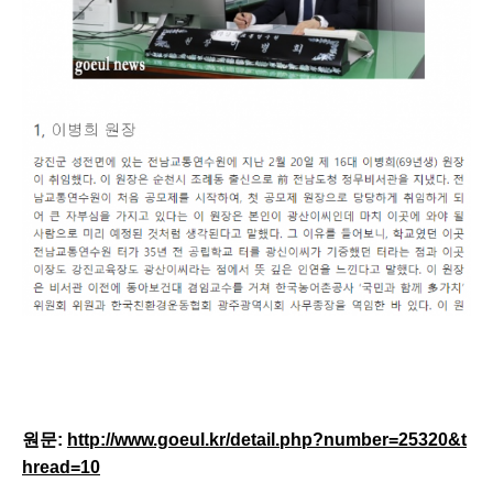
원문:
http://www.goeul.kr/detail.php?number=25320&t
hread=10