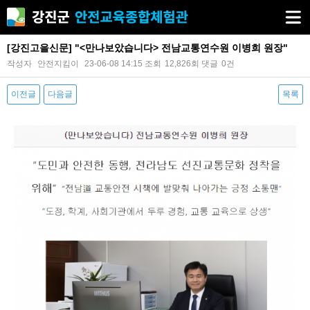
[강진고을신문] "<만나보았습니다> 전남교통연수원 이병희 원장"
작성자
안전지킴이
23-06-08 14:15
조회
12,826회
댓글
0건
이전글
다음글
목록
본문