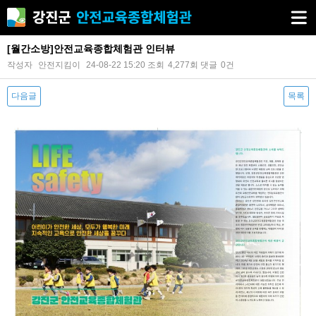
[월간소방]안전교육종합체험관 인터뷰
작성자
안전지킴이
24-08-22 15:20
조회
4,277회
댓글
0건
다음글
목록
본문